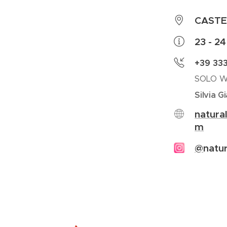
CASTE
23 - 2
+39 33
SOLO 
Silvia Gi
natura
m
@
natu